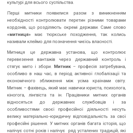
культурі для всього суспільства.
Перші митники появилися разом з виникненням
необхідності контролювати перетин різними товарами
кордонів, що розділяють окремі держави. Саме слово
«митниця»
має тюркське походження, так колись
називали клеймо для позначення чиєїсь власності.
Митниця це державна установа, що контролює
перевезення вантажів через державний контроль і
стягує мито і збори.
Митник
– професія затребувана,
особливо в наш час, в період активної глобалізації та
економічного зближення між усіма країнами світу.
Митник – фахівець, який має навички юриста, психолога,
кіногога, лінгвіста та ін. Працівники митних органів
відносяться до державних службовців і за
особливостями своєї професійної діяльності несуть
велику матеріально-юридичну відповідальність за свої
професійні рішення. У митних органів багата історія, що
налічує сотні років і налічує ряд усталених традицій, які