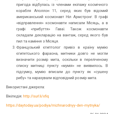
пригода відбулась із членами екіпажу космічного
корабля Аполлон 11, серед яких був відомий
американський космонавт Ніл Армстронг. В графі
«відправлення» космонавти написали Місяць, а в
графі «прибуття» Гаваї. Також космонавти
складали декларацію на вантаж, серед якого був
пил та каміння з Місяця.
Французький єгиптолог привіз в країну мумію
єгипетського фараона, митники довго не могли
визначити розмір мита, оскільки в переліченому
списку митниці пункту «мумія» не виявилось. В
підсумку, мумію вписали до пункту як «сушену
рибу» та нарахували відповідний розмір мита.
Використані джерела:
Вікіпедія:
http://surl.li/xfiq
https://daytoday.ua/podiya/mizhnarodnyy-den-mytnyka/