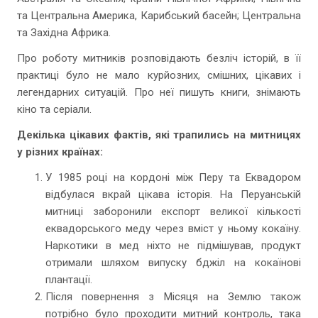
та Центральна Америка, Карибський басейн; Центральна
та Західна Африка.
Про роботу митників розповідають безліч історій, в її
практиці було не мало курйозних, смішних, цікавих і
легендарних ситуацій. Про неї пишуть книги, знімають
кіно та серіали.
Декілька цікавих фактів, які трапились на митницях
у різних країнах:
У 1985 році на кордоні між Перу та Еквадором
відбулася вкрай цікава історія. На Перуанській
митниці заборонили експорт великої кількості
еквадорського меду через вміст у ньому кокаїну.
Наркотики в мед ніхто не підмішував, продукт
отримали шляхом випуску бджіл на кокаїнові
плантації.
Після повернення з Місяця на Землю також
потрібно було проходити митний контроль, така