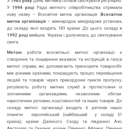
З
1983 року
День митника почали святкувати регулярно.
У
1994 році
Рада митного співробітництва отримала
нову назву – Всесвітня митна організація.
Всесвітня
митна організація
– міжнародна міжурядова установа,
до складу якої входять 183 країни. До цього складу в
1992 році
ввійшла Україна і долучилась до святкування
свята.
Метою
роботи всесвітньої митної організації є
створення та поширення вказівок та інструкцій в галузі
митної справи, які допомагають прискорити товарообіг
між різними країнами, покращують процес переміщення
людей та товарів через прикордонні пункти пропуску,
регулюють роботу митних служб в протистоянні із
злочинними організаціями, незаконним обігом
наркотичних речовин, коштовностей та інших товарів. До
складу митної організації входить 6 регіонів нашої
планети: європейський (найбільший у складі 51
країна); країни Далекого Сходу та південної Азії;
Австралія та Океанія; країни Північної Африки; Північна