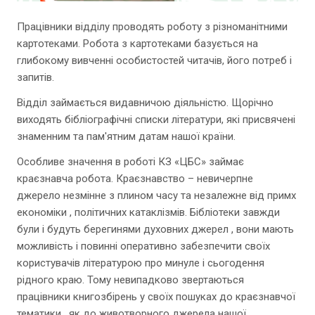
Працівники відділу проводять роботу з різноманітними
картотеками. Робота з картотеками базується на
глибокому вивченні особистостей читачів, його потреб і
запитів.
Відділ займається видавничою діяльністю. Щорічно
виходять бібліографічні списки літератури, які присвячені
знаменним та пам'ятним датам нашої країни.
Особливе значення в роботі КЗ «ЦБС» займає
краєзнавча робота. Краєзнавство – невичерпне
джерело незмінне з плином часу та незалежне від примх
економіки , політичних катаклізмів. Бібліотеки завжди
були і будуть берегинями духовних джерел , вони мають
можливість і повинні оперативно забезпечити своїх
користувачів літературою про минуле і сьогодення
рідного краю. Тому невипадково звертаються
працівники книгозбірень у своїх пошуках до краєзнавчої
тематики , як до животворного джерела нашої