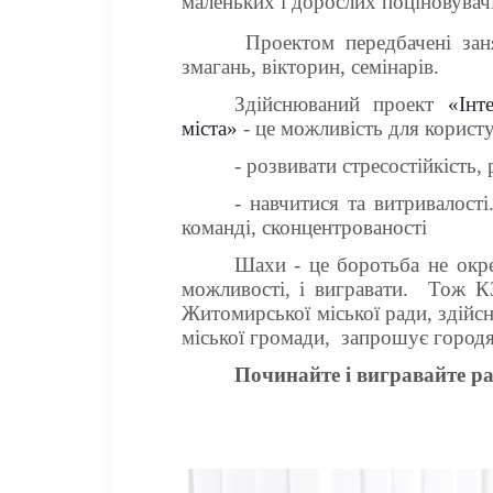
маленьких і дорослих поціновувачі
Проектом передбачені зан
змагань, вікторин, семінарів.
Здійснюваний проект
«Інт
міста»
- це можливість для користу
- розвивати стресостійкість, 
- навчитися та витривалост
команді, сконцентрованості
Шахи - це
боротьба не окре
можливості,
і вигравати. Тож К
Житомирської міської ради, здійс
міської громади, запрошує город
Починайте і вигравайте ра