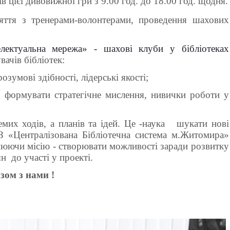
в цієї дивовижної гри з 9.00 год. до 18.00 год. щодня.
яття з тренерами-волонтерами, проведення шахових
електуальна мережа» - шахові клуби у бібліотеках
вачів бібліотек:
розумові здібності, лідерські якості;
і. формувати стратегічне мислення, нивички роботи у
мих ходів, а планів та ідей
. Це -наука
шукати нові
З «Централізована Бібліотечна система м.Житомира»
нюючи місію - створювати можливості заради розвитку
ян
до участі у проекті.
зом з нами !