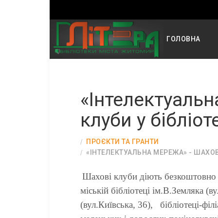
ГОЛОВНА
«Інтелектуальн
клуби у бібліот
ПРОЄКТИ ТА ГРАНТИ
«ІНТЕЛЕКТУАЛЬНА МЕРЕЖА» - ШАХОВІ
Шахові клуби діють безкоштовно д
міській бібліотеці ім.В.Земляка (в
(вул.Київська, 36), бібліотеці-фі