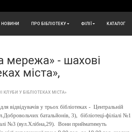
НОВИНИ
ПРО БІБЛІОТЕКУ
ФІЛІЇ
КАТАЛОГ
а мережа» - шахові
еках міста»,
 КЛУБИ У БІБЛІОТЕКАХ МІСТА»
ля відвідувачів у трьох бібліотеках - Центральній
ул.Добровольчих батальйонів, 3), бібліотеці-філіалі №1
ліалі №3 (вул.Хлібна,29). Вони прийматимуть