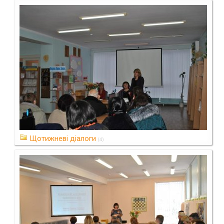
людей поважного віку»
(6)
Щотижневі діалоги
(4)