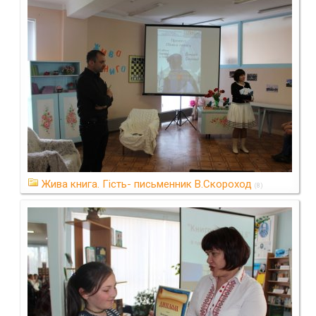
Жива книга. Гість- письменник В.Скороход
(8)