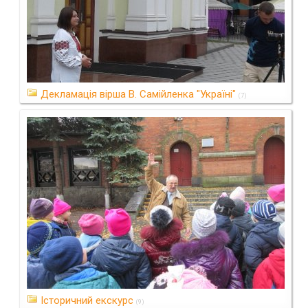
Декламація вірша В. Самійленка "Україні"
(7)
Історичний екскурс
(9)