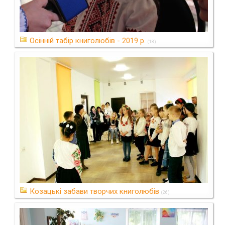
Осінній табір книголюбів - 2019 р.
(18)
Козацькі забави творчих книголюбів
(26)