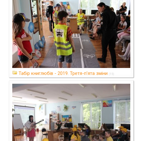
Табір книглюбів - 2019. Третя-п'ята зміни
(15)