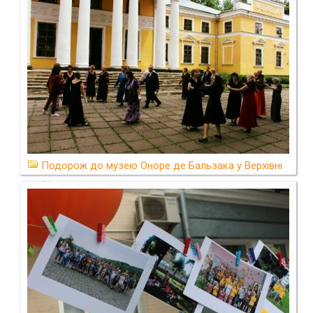
Подорож до музею Оноре де Бальзака у Верхівні
(21)