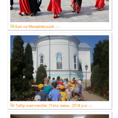
Бал на Михайлівській
(10)
Табір книголюбів. П'ята зміна -2018 р.ю
(26)