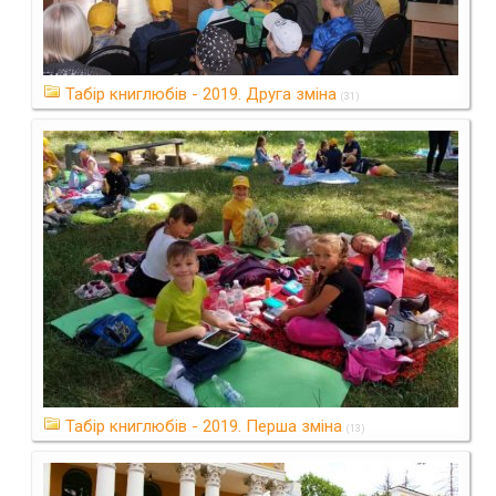
Табір книглюбів - 2019. Друга зміна
(31)
Табір книглюбів - 2019. Перша зміна
(13)