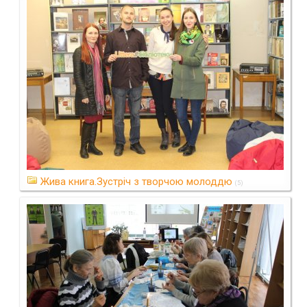
Жива книга.Зустріч з творчою молоддю
(5)