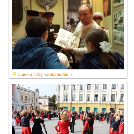
Осінній табір книголюбів
(4)