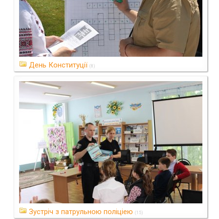
День Конституції
(8)
Зустріч з патрульною поліціею
(15)