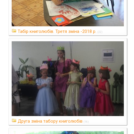
Табір книголюбів. Третя зміна -2018 р.
(22)
Друга зміна табору книголюбів
(16)