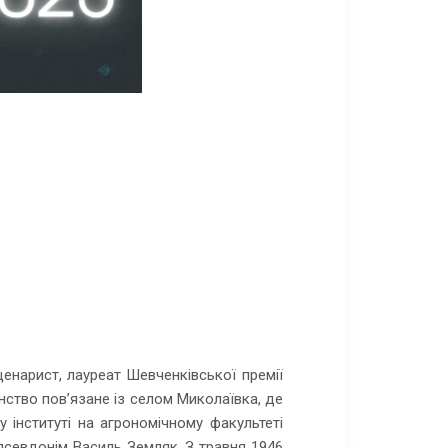
ценарист, лауреат Шевченківської премії
нство пов’язане із селом Миколаївка, де
 інституті на агрономічному факультеті
я псевдонім Василь Земляк. З травня 1946