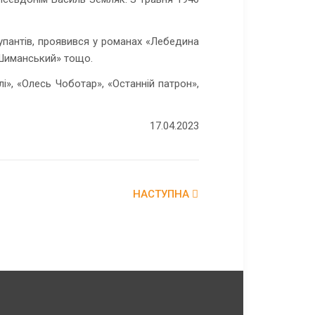
пантів, проявився у романах «Лебедина
к Шиманський» тощо.
», «Олесь Чоботар», «Останній патрон»,
17.04.2023
НАСТУПНА