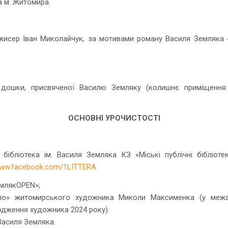
а м. Житомира.
исер Іван Миколайчук, за мотивами роману Василя Земляка «Л
ї дошки, присвяченої Василю Земляку (колишнє приміщення 
ОСНОВНІ УРОЧИСТОСТІ
бібліотека ім. Василя Земляка КЗ «Міські публічні бібліотек
/www.facebook.com/1LITTERA
млякOPEN
»
;
ело» житомирського художника Миколи Максименка (у межа
родження художника 2024 року).
 Василя Земляка.