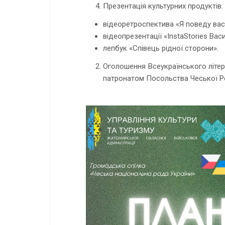
Презентація культурних продуктів:
відеоретроспектива «Я поведу вас у
відеопрезентації «InstaStories Ва
лепбук «Співець рідної сторони».
Оголошення Всеукраїнського літер
патронатом Посольства Чеської Рес