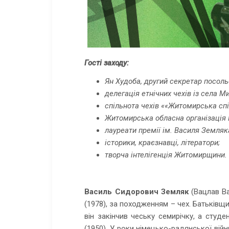
Гості заходу:
Ян Худоба, другий секретар посольс
делегація етнічних чехів із села 
спільнота чехів ««Житомирська спі
Житомирська обласна організація 
лауреати премії ім. Василя Земляк
історики, краєзнавці, літератори;
творча інтелігенція Житомирщини.
Василь Сидорович Земляк
(Вацлав Ва
(1978), за походженням – чех. Батьківщ
він закінчив чеську семирічку, а студ
(1950). У роки німецько-радянської війн