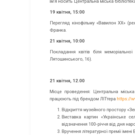
ім’я носить Центральна міська бібліотек
19 квітня, 15:00
Перегляд кінофільму «Вавилон ХХ» (реж
Франка.
21 квітня, 10:00
Покладання квітів біля меморіально
Лятошинського, 16).
21 квітня, 12.00
Місце проведення: Центральна міська 
працюють під брендом ЛІТтера
https:/
Відкриття музейного простору
«
Зе
Виставка картин «Українське с
відзначення 100-річчя від дня на
Вручення літературної премії імені