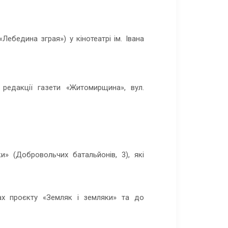
ебедина зграя») у кінотеатрі ім. Івана
редакції газети «Житомирщина», вул.
и» (Добровольчих батальйонів, 3), які
х проєкту «Земляк і земляки
»
та до