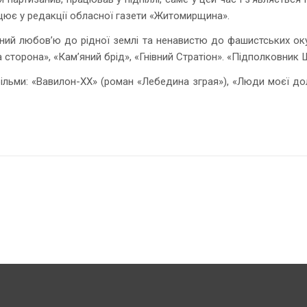
цює у редакції обласної газети «Житомирщина».
ний любов’ю до рідної землі та ненавистю до фашистських оку
на сторона», «Кам’яний брід», «Гнівний Стратіон». «Підполковни
ільми: «Вавилон-ХХ» (роман «Лебедина зграя»), «Люди моєї долі