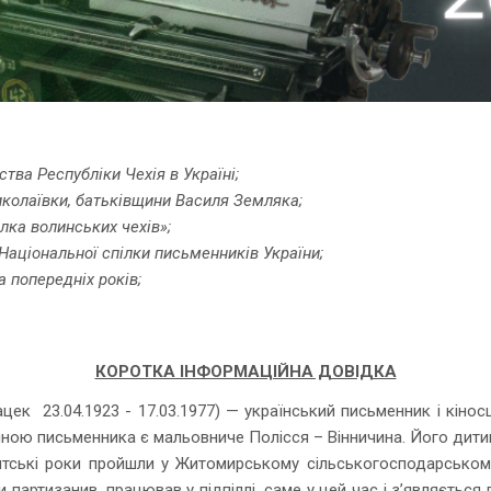
тва Республіки Чехія в Україні;
Миколаївки, батьківщини Василя Земляка;
лка волинських чехів»;
Національної спілки письменників України;
а попередніх років;
КОРОТКА ІНФОРМАЦІЙНА ДОВІДКА
цек 23.04.1923 - 17.03.1977) — український письменник і кінос
иною письменника є мальовниче Полісся – Вінничина. Його дити
ентські роки пройшли у Житомирському сільськогосподарському
и партизанив, працював у підпіллі, саме у цей час і з’являєтьс