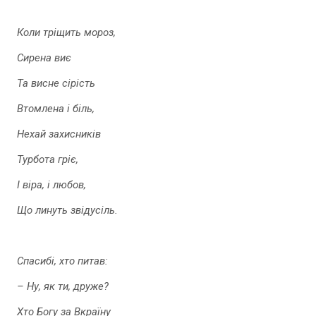
Коли тріщить мороз,
Сирена виє
Та висне сірість
Втомлена і біль,
Нехай захисників
Турбота гріє,
І віра, і любов,
Що линуть звідусіль.
Спасибі, хто питав:
– Ну, як ти, друже?
Хто Богу за Вкраїну