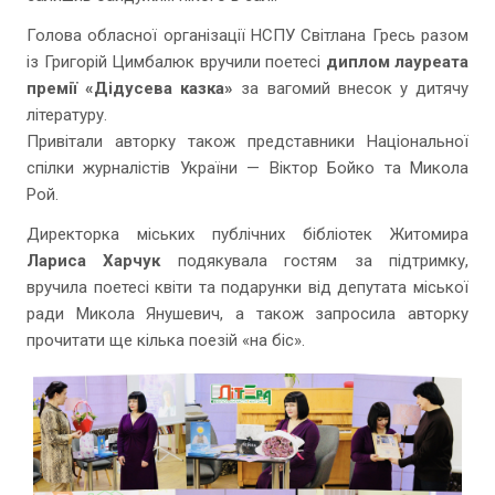
Голова обласної організації НСПУ Світлана Гресь разом
із Григорій Цимбалюк вручили поетесі
диплом лауреата
премії «Дідусева казка»
за вагомий внесок у дитячу
літературу.
Привітали авторку також представники Національної
спілки журналістів України — Віктор Бойко та Микола
Рой.
Директорка міських публічних бібліотек Житомира
Лариса Харчук
подякувала гостям за підтримку,
вручила поетесі квіти та подарунки від депутата міської
ради Микола Янушевич, а також запросила авторку
прочитати ще кілька поезій «на біс».