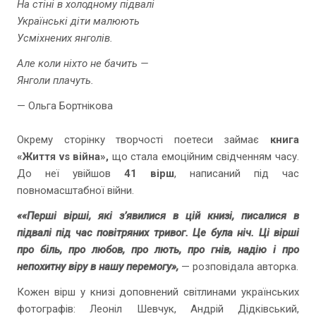
На стіні в холодному підвалі
Українські діти малюють
Усміхнених янголів.
Але коли ніхто не бачить —
Янголи плачуть.
— Ольга Бортнікова
Окрему сторінку творчості поетеси займає
книга
«Життя vs війна»,
що стала емоційним свідченням часу.
До неї увійшов
41 вірш
, написаний під час
повномасштабної війни.
«
«
Перші вірші, які з’явилися в цій книзі, писалися в
підвалі під час повітряних тривог. Це була ніч. Ці вірші
про біль, про любов, про лють, про гнів, надію і про
непохитну віру в нашу перемогу»,
— розповідала авторка.
Кожен вірш у книзі доповнений світлинами українських
фотографів: Леоніл Шевчук, Андрій Дідківський,