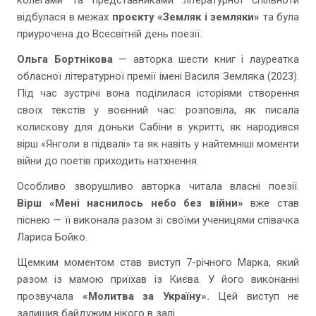
колегами та представниками літературної спільноти
відбулася в межах
проєкту «Земляк і земляки»
та була
приурочена до Всесвітній день поезії.
Ольга Бортнікова
— авторка шести книг і лауреатка
обласної літературної премії імені Василя Земляка (2023).
Під час зустрічі вона поділилася історіями створення
своїх текстів у воєнний час: розповіла, як писала
колискову для доньки Сабіни в укритті, як народився
вірш «Янголи в підвалі» та як навіть у найтемніші моменти
війни до поетів приходить натхнення.
Особливо зворушливо авторка читала власні поезії.
Вірш «Мені наснилось небо без війни»
вже став
піснею — її виконала разом зі своїми ученицями співачка
Лариса Бойко.
Щемким моментом став виступ 7-річного Марка, який
разом із мамою приїхав із Києва. У його виконанні
прозвучала
«Молитва за Україну».
Цей виступ не
залишив байдужим нікого в залі.