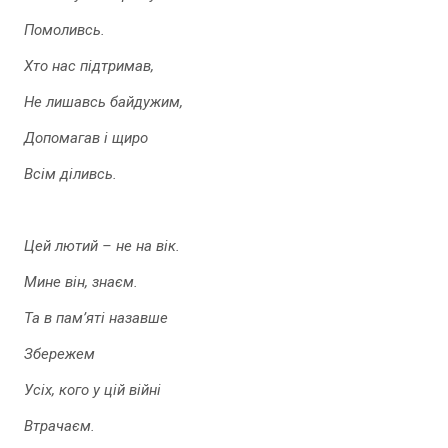
Помоливсь.
Хто нас підтримав,
Не лишавсь байдужим,
Допомагав і щиро
Всім діливсь.
Цей лютий – не на вік.
Мине він, знаєм.
Та в пам’яті назавше
Збережем
Усіх, кого у цій війні
Втрачаєм.