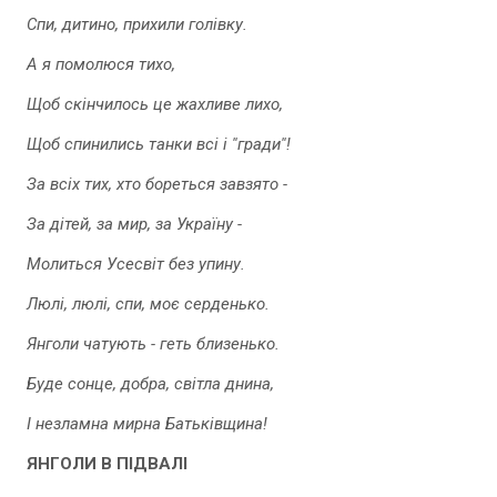
Спи, дитино, прихили голівку.
А я помолюся тихо,
Щоб скінчилось це жахливе лихо,
Щоб спинились танки всі і ''гради''!
За всіх тих, хто бореться завзято -
За дітей, за мир, за Україну -
Молиться Усесвіт без упину.
Люлі, люлі, спи, моє серденько.
Янголи чатують - геть близенько.
Буде сонце, добра, світла днина,
І незламна мирна Батьківщина!
ЯНГОЛИ В ПІДВАЛІ