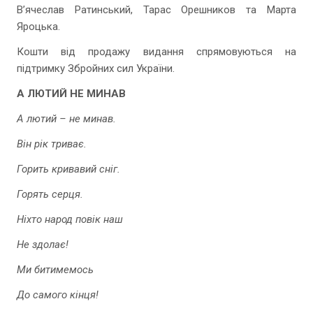
В’ячеслав Ратинський, Тарас Орешников та Марта
Яроцька.
Кошти від продажу видання спрямовуються на
підтримку Збройних сил України.
А ЛЮТИЙ НЕ МИНАВ
А лютий – не минав.
Він рік триває.
Горить кривавий сніг.
Горять серця.
Ніхто народ повік наш
Не здолає!
Ми битимемось
До самого кінця!