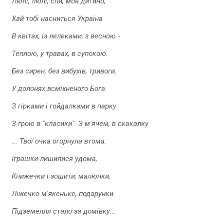
Люлі, люлі, спи, моя дитино,
Хай тобі насниться Україна
В квітах, із лелеками, з весною -
Теплою, у травах, в супокою.
Без сирен, без вибухів, тривоги,
У долонях всміхненого Бога.
З гірками і гойдалками в парку.
З грою в ''класики''. З м'ячем, в скакалку.
... Твої очка огорнула втома.
Іграшки лишилися удома,
Книжечки і зошити, малюнки,
Ліжечко м'якеньке, подарунки.
Підземелля стало за домівку...