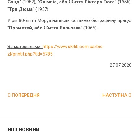
Санд
" (1952), "
Олімпіо, або Життя Віктора Гюго
" (1955),
"
Три Дюма
" (1957).
У рік 80-ліття Моруа написав останню біографічну працю
"
Прометей, або Життя Бальзака
" (1965).
За матеріалами:
https://www.ukrlib.com.ua/bio-
zl/printit.php?tid=5785
27.07.2020
ПОПЕРЕДНЯ
НАСТУПНА
ІНШІ НОВИНИ