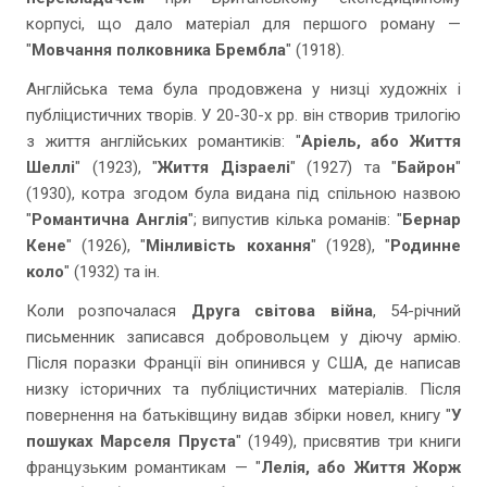
корпусі, що дало матеріал для першого роману —
"
Мовчання полковника Брембла
" (1918).
Англійська тема була продовжена у низці художніх і
публіцистичних творів. У 20-30-х pp. він створив трилогію
з життя англійських романтиків: "
Аріель, або Життя
Шеллі
" (1923), "
Життя Дізраелі
" (1927) та "
Байрон
"
(1930), котра згодом була видана під спільною назвою
"
Романтична Англія
"; випустив кілька романів: "
Бернар
Кене
" (1926), "
Мінливість кохання
" (1928), "
Родинне
коло
" (1932) та ін.
Коли розпочалася
Друга світова війна
, 54-річний
письменник записався добровольцем у діючу армію.
Після поразки Франції він опинився у США, де написав
низку історичних та публіцистичних матеріалів. Після
повернення на батьківщину видав збірки новел, книгу "
У
пошуках Марселя Пруста
" (1949), присвятив три книги
французьким романтикам — "
Лелія, або Життя Жорж