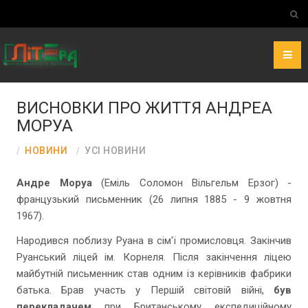
ВИСНОВКИ ПРО ЖИТТЯ АНДРЕА
МОРУА
НОВИНИ
УСІ НОВИНИ
Андре Моруа
(Еміль Соломон Вільгельм Ерзог) -
французький письменник (26 липня 1885 - 9 жовтня
1967)
.
Народився поблизу Руана в сім'ї промисловця. Закінчив
Руанський ліцей ім. Корнеля. Після закінчення ліцею
майбутній письменник став одним із керівників фабрики
батька. Брав участь у Першій світовій війні,
був
перекладачем
при Британському експедиційному