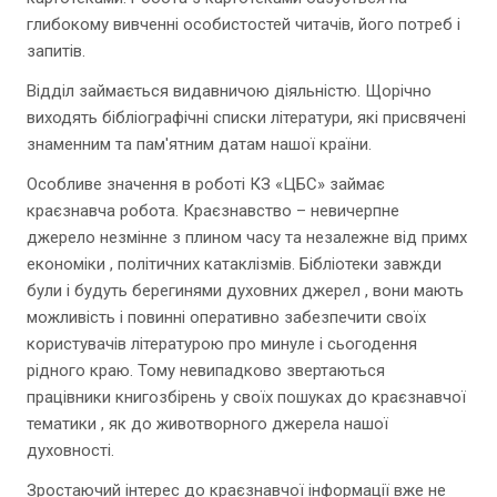
глибокому вивченні особистостей читачів, його потреб і
запитів.
Відділ займається видавничою діяльністю. Щорічно
виходять бібліографічні списки літератури, які присвячені
знаменним та пам'ятним датам нашої країни.
Особливе значення в роботі КЗ «ЦБС» займає
краєзнавча робота. Краєзнавство – невичерпне
джерело незмінне з плином часу та незалежне від примх
економіки , політичних катаклізмів. Бібліотеки завжди
були і будуть берегинями духовних джерел , вони мають
можливість і повинні оперативно забезпечити своїх
користувачів літературою про минуле і сьогодення
рідного краю. Тому невипадково звертаються
працівники книгозбірень у своїх пошуках до краєзнавчої
тематики , як до животворного джерела нашої
духовності.
Зростаючий інтерес до краєзнавчої інформації вже не