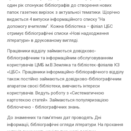
один рік спонукає бібліографів до створення нових
папок газетних вирізок з актуальної тематики. Щорічно
видається 4 випуски інформаційного списку "На
допомогу вчителям". Кожна бібліотека – філіал ЦБС
отримує бібліографічні списки «Нові надходження
літератури» в друкованому вигляді.
Працівники відділу займаються довідково-
бібліографічним та інформаційним обслуговуванням
користувачів ЦМБ ім.В.Земляка та бібліотек-філіалів КЗ
«ЦБС». Працівники інформаційно-бібліорафічного відділу
також постійно займаються довідково-бібліографічним
апаратом своєї бібліотеки, вивчають інтереси
користувачів. Ведуть роботу з «Систематичною
картотекою статей». Займаються популяризацією
бібліочечно - бібліографічних знань.
До знаменних та пам'ятних дат проводять Дні
інформації, бібліографічні огляди літератури. На прохання